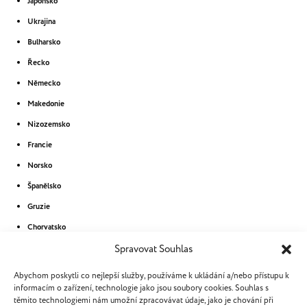
Japonsko
Ukrajina
Bulharsko
Řecko
Německo
Makedonie
Nizozemsko
Francie
Norsko
Španělsko
Gruzie
Chorvatsko
Moldávie
Spravovat Souhlas
Švýcarsko
Abychom poskytli co nejlepší služby, používáme k ukládání a/nebo přístupu k
informacím o zařízení, technologie jako jsou soubory cookies. Souhlas s
Estonsko
těmito technologiemi nám umožní zpracovávat údaje, jako je chování při