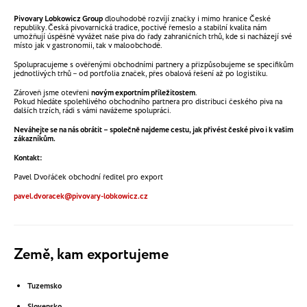
Pivovary Lobkowicz Group
dlouhodobě rozvíjí značky i mimo hranice České
republiky. Česká pivovarnická tradice, poctivé řemeslo a stabilní kvalita nám
umožňují úspěšně vyvážet naše piva do řady zahraničních trhů, kde si nacházejí své
místo jak v gastronomii, tak v maloobchodě.
Spolupracujeme s ověřenými obchodními partnery a přizpůsobujeme se specifikům
jednotlivých trhů – od portfolia značek, přes obalová řešení až po logistiku.
Zároveň jsme otevřeni
novým exportním příležitostem
.
Pokud hledáte spolehlivého obchodního partnera pro distribuci českého piva na
dalších trzích, rádi s vámi navážeme spolupráci.
Neváhejte se na nás obrátit – společně najdeme cestu, jak přivést české pivo i k vašim
zákazníkům.
Kontakt:
Pavel Dvořáček obchodní ředitel pro export
pavel.dvoracek@pivovary-lobkowicz.cz
Země, kam exportujeme
Tuzemsko
Slovensko