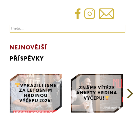
Vyhledávání
NEJNOVĚJŠÍ
PŘÍSPĚVKY
VYRAZILI JSME
ZNÁME VÍTĚZE
ZA LETOŠNÍM
ANKETY HRDINA
HRDINOU
VÝČEPU!
VÝČEPU 2026!