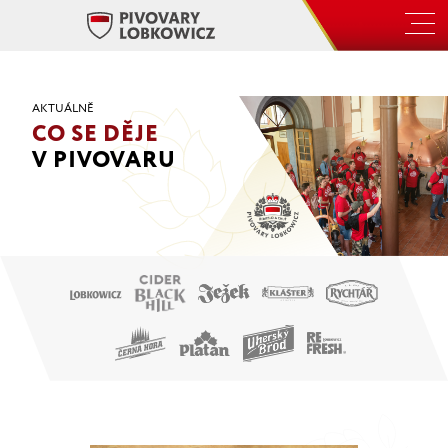
Skip
to
the
content
AKTUÁLNĚ
CO SE DĚJE
V PIVOVARU