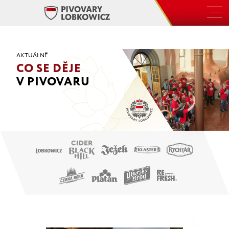
Skip
to
the
content
AKTUÁLNĚ
CO SE DĚJE
V PIVOVARU