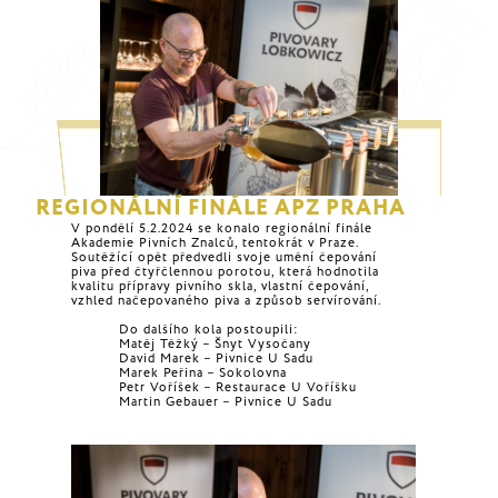
REGIONÁLNÍ FINÁLE APZ PRAHA
V pondělí 5.2.2024 se konalo regionální finále
Akademie Pivních Znalců, tentokrát v Praze.
Soutěžící opět předvedli svoje umění čepování
piva před čtyřčlennou porotou, která hodnotila
kvalitu přípravy pivního skla, vlastní čepování,
vzhled načepovaného piva a způsob servírování.
Do dalšího kola postoupili:
Matěj Těžký – Šnyt Vysočany
David Marek – Pivnice U Sadu
Marek Peřina – Sokolovna
Petr Voříšek – Restaurace U Voříšku
Martin Gebauer – Pivnice U Sadu