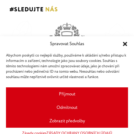
#SLEDUJTE
NÁS
Spravovat Souhlas
Abychom poskytli co nejlepší služby, používáme k ukládání a/nebo přístupu k
informacím o zařízení, technologie jako jsou soubory cookies. Souhlas s
těmito technologiemi nám umožní zpracovávat údaje, jako je chování při
procházení nebo jedinečná ID na tomto webu. Nesouhlas nebo odvolání
souhlasu může nepříznivě ovlivnit určité vlastnosti a funkce.
Příjmout
Odmítnout
Zobrazit předvolby
Zásady ochrany osobních údajů
Všechna práva vyhrazena © 2026,
Zásady cookies
ZÁSADY OCHRANY OSOBNÍCH ÚDAJŮ
Pivovary Lobkowicz Group, a. s.
PR / Press