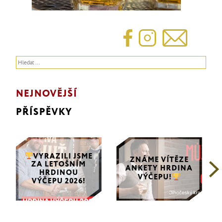
Vyhledávání
NEJNOVĚJŠÍ
PŘÍSPĚVKY
VYRAZILI JSME
ZNÁME VÍTĚZE
ZA LETOŠNÍM
ANKETY HRDINA
HRDINOU
VÝČEPU!
VÝČEPU 2026!